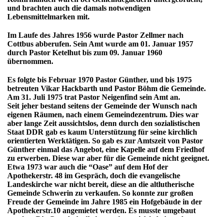
und brachten auch die damals notwendigen
Lebensmittelmarken mit.
Im Laufe des Jahres 1956 wurde Pastor Zellmer nach
Cottbus abberufen. Sein Amt wurde am 01. Januar 1957
durch Pastor Ketelhut bis zum 09. Januar 1960
übernommen.
Es folgte bis Februar 1970 Pastor Günther, und bis 1975
betreuten Vikar Hackbarth und Pastor Böhm die Gemeinde.
Am 31. Juli 1975 trat Pastor Neigenfind sein Amt an.
Seit jeher bestand seitens der Gemeinde der Wunsch nach
eigenen Räumen, nach einem Gemeindezentrum. Dies war
aber lange Zeit aussichtslos, denn durch den sozialistischen
Staat DDR gab es kaum Unterstützung für seine kirchlich
orientierten Werktätigen. So gab es zur Amtszeit von Pastor
Günther einmal das Angebot, eine Kapelle auf dem Friedhof
zu erwerben. Diese war aber für die Gemeinde nicht geeignet.
Etwa 1973 war auch die “Oase” auf dem Hof der
Apothekerstr. 48 im Gespräch, doch die evangelische
Landeskirche war nicht bereit, diese an die altlutherische
Gemeinde Schwerin zu verkaufen. So konnte zur großen
Freude der Gemeinde im Jahre 1985 ein Hofgebäude in der
Apothekerstr.10 angemietet werden. Es musste umgebaut