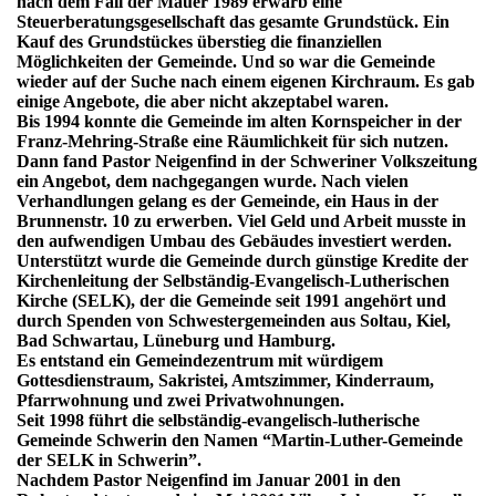
nach dem Fall der Mauer 1989 erwarb eine
Steuerberatungsgesellschaft das gesamte Grundstück. Ein
Kauf des Grundstückes überstieg die finanziellen
Möglichkeiten der Gemeinde. Und so war die Gemeinde
wieder auf der Suche nach einem eigenen Kirchraum. Es gab
einige Angebote, die aber nicht akzeptabel waren.
Bis 1994 konnte die Gemeinde im alten Kornspeicher in der
Franz-Mehring-Straße eine Räumlichkeit für sich nutzen.
Dann fand Pastor Neigenfind in der Schweriner Volkszeitung
ein Angebot, dem nachgegangen wurde. Nach vielen
Verhandlungen gelang es der Gemeinde, ein Haus in der
Brunnenstr. 10 zu erwerben. Viel Geld und Arbeit musste in
den aufwendigen Umbau des Gebäudes investiert werden.
Unterstützt wurde die Gemeinde durch günstige Kredite der
Kirchenleitung der Selbständig-Evangelisch-Lutherischen
Kirche (SELK), der die Gemeinde seit 1991 angehört und
durch Spenden von Schwestergemeinden aus Soltau, Kiel,
Bad Schwartau, Lüneburg und Hamburg.
Es entstand ein Gemeindezentrum mit würdigem
Gottesdienstraum, Sakristei, Amtszimmer, Kinderraum,
Pfarrwohnung und zwei Privatwohnungen.
Seit 1998 führt die selbständig-evangelisch-lutherische
Gemeinde Schwerin den Namen “Martin-Luther-Gemeinde
der SELK in Schwerin”.
Nachdem Pastor Neigenfind im Januar 2001 in den